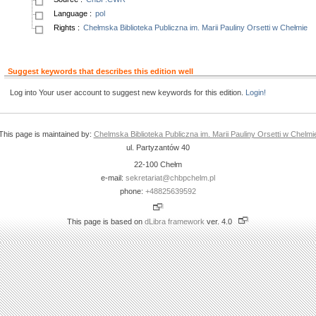
Language
:
pol
Rights
:
Chełmska Biblioteka Publiczna im. Marii Pauliny Orsetti w Chełmie
Suggest keywords that describes this edition well
Log into Your user account to suggest new keywords for this edition.
Login!
This page is maintained by:
Chelmska Biblioteka Publiczna im. Marii Pauliny Orsetti w Chelmi
ul. Partyzantów 40
22-100 Chełm
e-mail:
sekretariat@chbpchelm.pl
phone:
+48825639592
This page is based on
dLibra framework
ver. 4.0