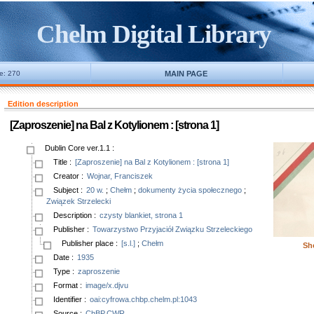
Chelm Digital Library
ne: 270
MAIN PAGE
Edition description
[Zaproszenie] na Bal z Kotylionem : [strona 1]
Dublin Core ver.1.1
:
Title
:
[Zaproszenie] na Bal z Kotylionem : [strona 1]
Creator
:
Wojnar, Franciszek
Subject
:
20 w.
;
Chełm
;
dokumenty życia społecznego
;
Związek Strzelecki
Description
:
czysty blankiet, strona 1
Publisher
:
Towarzystwo Przyjaciół Związku Strzeleckiego
Publisher place
:
[s.l.]
;
Chełm
Sh
Date
:
1935
Type
:
zaproszenie
Format
:
image/x.djvu
Identifier
:
oai:cyfrowa.chbp.chelm.pl:1043
Source
:
ChBP.CWR