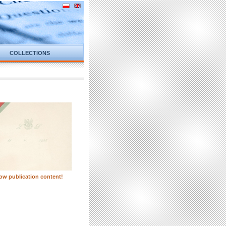
COLLECTIONS
ow publication content!