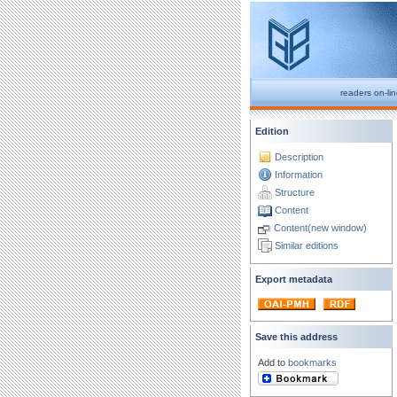
readers on-li
Edition
Description
Information
Structure
Content
Content(new window)
Similar editions
Export metadata
Save this address
Add to
bookmarks