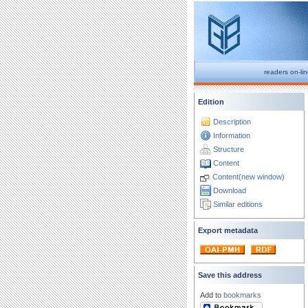
readers on-li
Edition
Description
Information
Structure
Content
Content(new window)
Download
Similar editions
Export metadata
Save this address
Add to
bookmarks