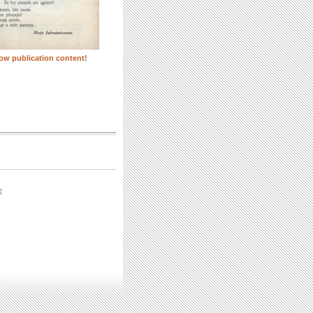
ow publication content!
e