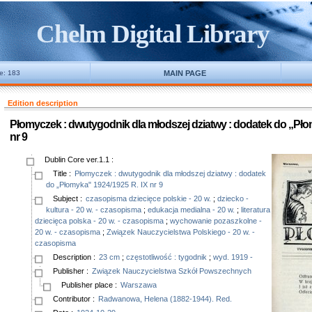
Chelm Digital Library
ne: 183
MAIN PAGE
Edition description
Płomyczek : dwutygodnik dla młodszej dziatwy : dodatek do „Pło
nr 9
Dublin Core ver.1.1
:
Title
:
Płomyczek : dwutygodnik dla młodszej dziatwy : dodatek
do „Płomyka" 1924/1925 R. IX nr 9
Subject
:
czasopisma dziecięce polskie - 20 w.
;
dziecko -
kultura - 20 w. - czasopisma
;
edukacja medialna - 20 w.
;
literatura
dziecięca polska - 20 w. - czasopisma
;
wychowanie pozaszkolne -
20 w. - czasopisma
;
Związek Nauczycielstwa Polskiego - 20 w. -
czasopisma
Description
:
23 cm
;
częstotliwość : tygodnik
;
wyd. 1919 -
Publisher
:
Związek Nauczycielstwa Szkół Powszechnych
Publisher place
:
Warszawa
Contributor
:
Radwanowa, Helena (1882-1944). Red.