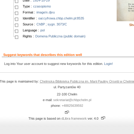
Date
:
1924-10-29
Type
:
czasopismo
Format
:
image/x.djvu
Identifier
:
oai:cyfrowa.chbp.chelm.pl:8535
Source
:
ChBP ; sygn. 3073/C
Sh
Language
:
pol
Rights
:
Domena Publiczna (public domain)
Suggest keywords that describes this edition well
Log into Your user account to suggest new keywords for this edition.
Login!
This page is maintained by:
Chelmska Biblioteka Publiczna im. Marii Pauliny Orsetti w Chelmi
ul. Partyzantów 40
22-100 Chełm
e-mail:
sekretariat@chbpchelm.pl
phone:
+48825639592
This page is based on
dLibra framework
ver. 4.0