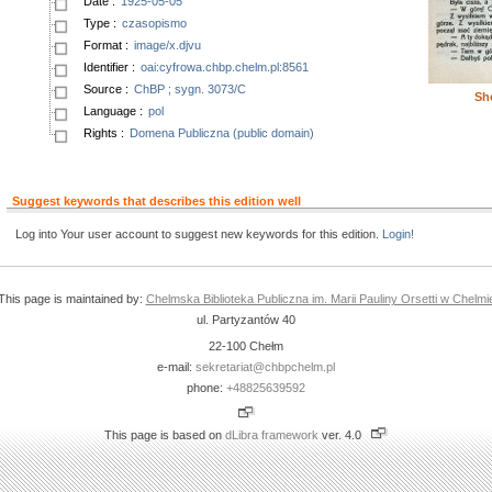
Date
:
1925-05-05
Type
:
czasopismo
Format
:
image/x.djvu
Identifier
:
oai:cyfrowa.chbp.chelm.pl:8561
Source
:
ChBP ; sygn. 3073/C
Sh
Language
:
pol
Rights
:
Domena Publiczna (public domain)
Suggest keywords that describes this edition well
Log into Your user account to suggest new keywords for this edition.
Login!
This page is maintained by:
Chelmska Biblioteka Publiczna im. Marii Pauliny Orsetti w Chelmi
ul. Partyzantów 40
22-100 Chełm
e-mail:
sekretariat@chbpchelm.pl
phone:
+48825639592
This page is based on
dLibra framework
ver. 4.0