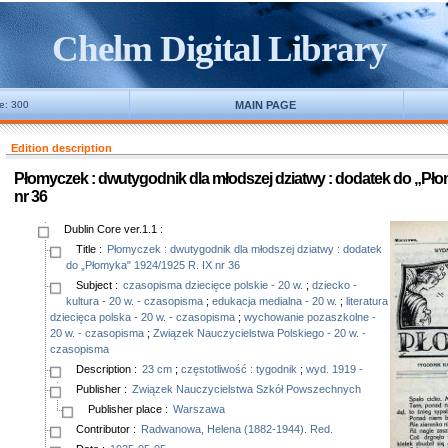
Chelm Digital Library
ne: 300
MAIN PAGE
Edition description
Płomyczek : dwutygodnik dla młodszej dziatwy : dodatek do „Pło
nr 36
Dublin Core ver.1.1
:
Title
:
Płomyczek : dwutygodnik dla młodszej dziatwy : dodatek
do „Płomyka" 1924/1925 R. IX nr 36
Subject
:
czasopisma dziecięce polskie - 20 w.
;
dziecko -
kultura - 20 w. - czasopisma
;
edukacja medialna - 20 w.
;
literatura
dziecięca polska - 20 w. - czasopisma
;
wychowanie pozaszkolne -
20 w. - czasopisma
;
Związek Nauczycielstwa Polskiego - 20 w. -
czasopisma
Description
:
23 cm
;
częstotliwość : tygodnik
;
wyd. 1919 -
Publisher
:
Związek Nauczycielstwa Szkół Powszechnych
Publisher place
:
Warszawa
Contributor
:
Radwanowa, Helena (1882-1944). Red.