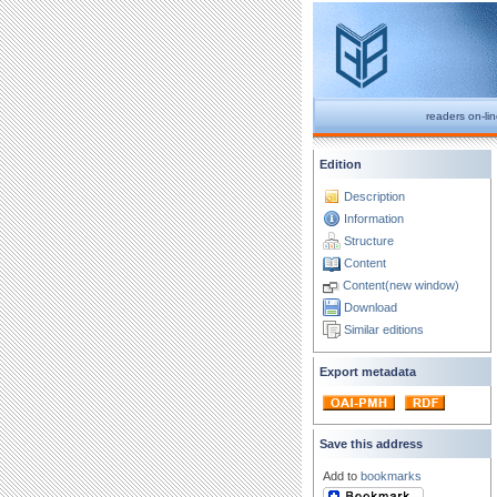
readers on-li
Edition
Description
Information
Structure
Content
Content(new window)
Download
Similar editions
Export metadata
Save this address
Add to
bookmarks