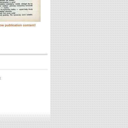
ow publication content!
e