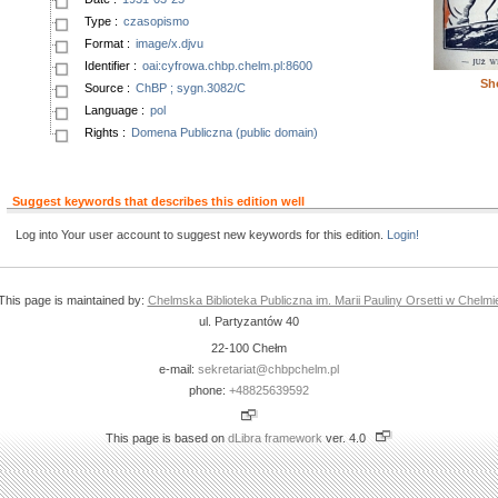
Type
:
czasopismo
Format
:
image/x.djvu
Identifier
:
oai:cyfrowa.chbp.chelm.pl:8600
Sh
Source
:
ChBP ; sygn.3082/C
Language
:
pol
Rights
:
Domena Publiczna (public domain)
Suggest keywords that describes this edition well
Log into Your user account to suggest new keywords for this edition.
Login!
This page is maintained by:
Chelmska Biblioteka Publiczna im. Marii Pauliny Orsetti w Chelmi
ul. Partyzantów 40
22-100 Chełm
e-mail:
sekretariat@chbpchelm.pl
phone:
+48825639592
This page is based on
dLibra framework
ver. 4.0