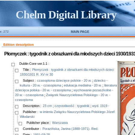
Chelm Digital Library
ne: 272
MAIN PAGE
Edition description
Płomyczek : tygodnik z obrazkami dla młodszych dzieci 1930/1931
Dublin Core ver.1.1
:
Title
:
Płomyczek : tygodnik z obrazkami dla młodszych dzieci
1930/1931 R. XV nr 30
Subject
:
czasopisma dziecięce polskie - 20 w.
;
dziecko -
kultura - 20 w. - czasopisma
;
edukacja medialna - 20 w.
;
literatura
dziecięca polska - 20 w. - czasopisma
;
wychowanie pozaszkolne -
20 w. - czasopisma
;
Związek Nauczycielstwa Polskiego - 20 w. -
czasopisma
Description
:
23 cm
;
częstotliwość : tygodnik
;
wyd. 1919 -
Publisher
:
w imieniu Związku Nauczycielstwa Polskiego Józef
Włodarski
Publisher place
:
Warszawa
Contributor
:
Porazińska, Janina (1888-1971). Red.
Date
:
1931-03-25