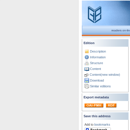
readers on-li
Edition
Description
Information
Structure
Content
Content(new window)
Download
Similar editions
Export metadata
Save this address
Add to
bookmarks