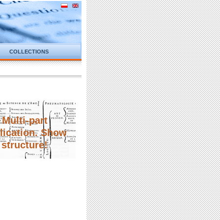
COLLECTIONS
Multi-part
lication. Show
structure!