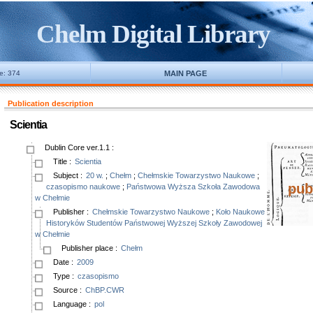
Chelm Digital Library
ne: 374
MAIN PAGE
Publication description
Scientia
Dublin Core ver.1.1
:
Title
:
Scientia
Subject
:
20 w.
;
Chełm
;
Chełmskie Towarzystwo Naukowe
;
pub
czasopismo naukowe
;
Państwowa Wyższa Szkoła Zawodowa
w Chełmie
Publisher
:
Chełmskie Towarzystwo Naukowe
;
Koło Naukowe
Historyków Studentów Państwowej Wyższej Szkoły Zawodowej
w Chełmie
Publisher place
:
Chełm
Date
:
2009
Type
:
czasopismo
Source
:
ChBP.CWR
Language
:
pol