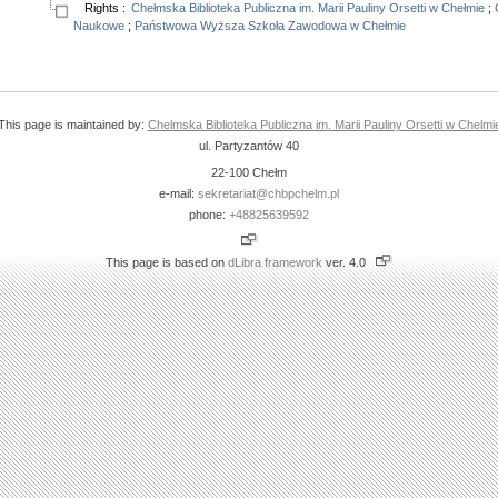
Rights
:
Chełmska Biblioteka Publiczna im. Marii Pauliny Orsetti w Chełmie
;
Naukowe
;
Państwowa Wyższa Szkoła Zawodowa w Chełmie
This page is maintained by:
Chelmska Biblioteka Publiczna im. Marii Pauliny Orsetti w Chelmi
ul. Partyzantów 40
22-100 Chełm
e-mail:
sekretariat@chbpchelm.pl
phone:
+48825639592
This page is based on
dLibra framework
ver. 4.0