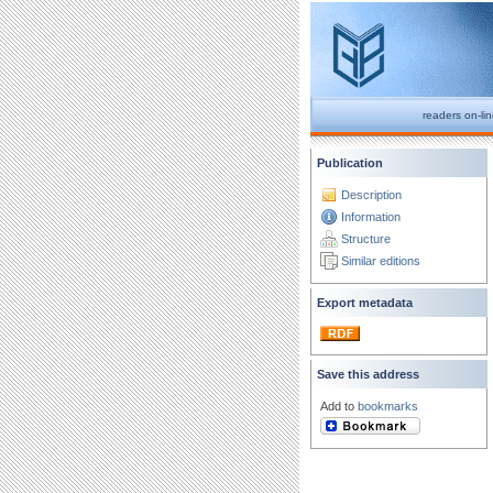
readers on-li
Publication
Description
Information
Structure
Similar editions
Export metadata
Save this address
Add to
bookmarks