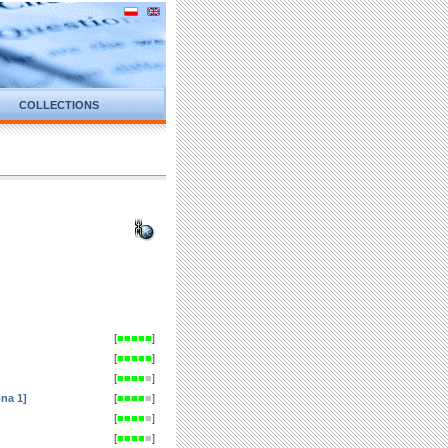
COLLECTIONS
[
■
■
■
■
■
]
[
■
■
■
■
■
]
[
■
■
■
■
■
]
na 1]
[
■
■
■
■
■
]
[
■
■
■
■
■
]
[
■
■
■
■
■
]