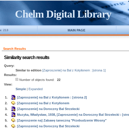
Chelm Digital Library
ne: 213
MAIN PAGE
Search Results
Similarity search results
Query:
Similar to edition
[Zaproszenie] na Bal z Kotylionem : [strona 1]
Results:
Number of objects found:
22
View:
Simple
|
Expanded
1.
[Zaproszenie] na Bal z Kotylionem : [strona 2]
2.
[Zaproszenie] na Bal z Kotylionem
3.
[Zaproszenie] na Doroczny Bal Strzelecki
4.
Muzyka, Władysław, 1938, [Zaproszenie] na Doroczny Bal Strzelecki : [stro
5.
[Zaproszenie na] Zabawę taneczną "Przebudzenie Wiosny"
6.
[Zaproszenie] na Doroczny Bal Strzelecki