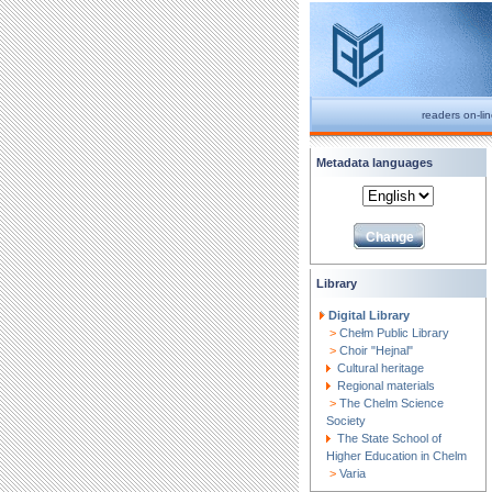
readers on-li
Metadata languages
Library
Digital Library
>
Chełm Public Library
>
Choir "Hejnal"
Cultural heritage
Regional materials
>
The Chelm Science
Society
The State School of
Higher Education in Chelm
>
Varia