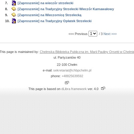
7.
[Zaproszenie] na wieczór strzelecki
8.
[Zaproszenie] na Tradycyjny Strzelecki Wieczór Karnawałowy
9.
[Zaproszenie] na Wieczornicę Strzelecką
10.
[Zaproszenie] na Tradycyjny Opłatek Strzelecki
<<< Previous
/ 3
Next >>>
This page is maintained by:
Chelmska Biblioteka Publiczna im. Marii Pauliny Orsetti w Chelmi
ul. Partyzantów 40
22-100 Chełm
e-mail:
sekretariat@chbpchelm.pl
phone:
+48825639592
This page is based on
dLibra framework
ver. 4.0