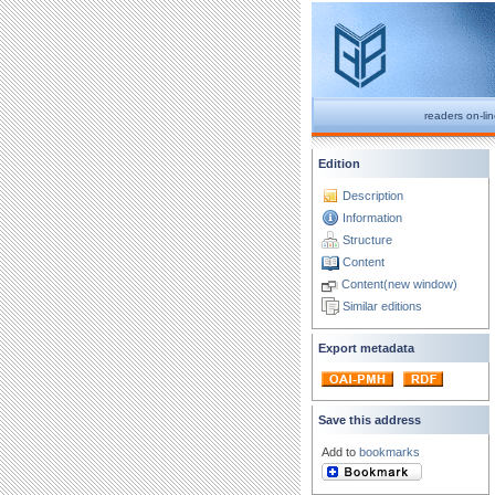
readers on-li
Edition
Description
Information
Structure
Content
Content(new window)
Similar editions
Export metadata
Save this address
Add to
bookmarks