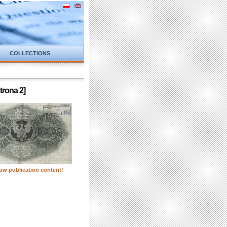
COLLECTIONS
trona 2]
ow publication content!