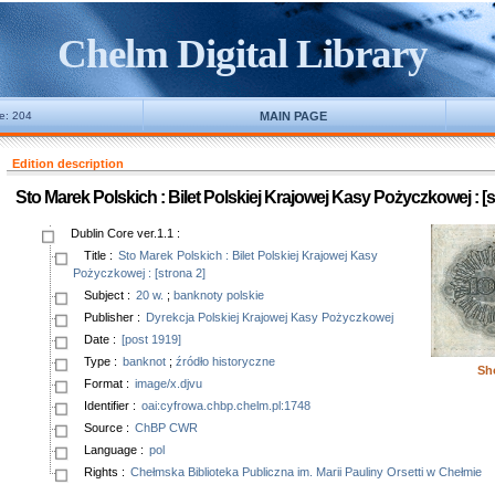
Chelm Digital Library
ne: 204
MAIN PAGE
Edition description
Sto Marek Polskich : Bilet Polskiej Krajowej Kasy Pożyczkowej : [s
Dublin Core ver.1.1
:
Title
:
Sto Marek Polskich : Bilet Polskiej Krajowej Kasy
Pożyczkowej : [strona 2]
Subject
:
20 w.
;
banknoty polskie
Publisher
:
Dyrekcja Polskiej Krajowej Kasy Pożyczkowej
Date
:
[post 1919]
Type
:
banknot
;
źródło historyczne
Sh
Format
:
image/x.djvu
Identifier
:
oai:cyfrowa.chbp.chelm.pl:1748
Source
:
ChBP CWR
Language
:
pol
Rights
:
Chełmska Biblioteka Publiczna im. Marii Pauliny Orsetti w Chełmie