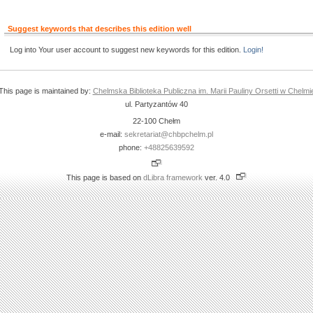
Suggest keywords that describes this edition well
Log into Your user account to suggest new keywords for this edition.
Login!
This page is maintained by:
Chelmska Biblioteka Publiczna im. Marii Pauliny Orsetti w Chelmi
ul. Partyzantów 40
22-100 Chełm
e-mail:
sekretariat@chbpchelm.pl
phone:
+48825639592
This page is based on
dLibra framework
ver. 4.0