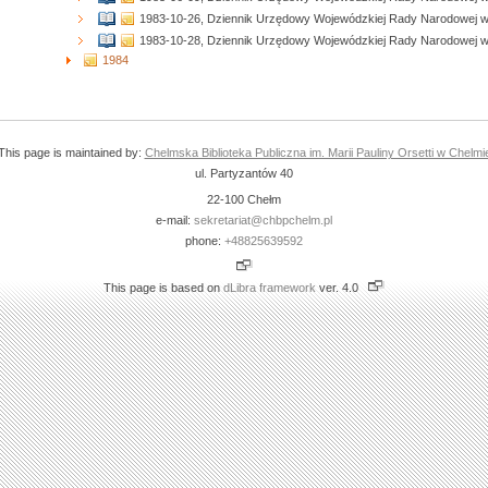
1983-10-26, Dziennik Urzędowy Wojewódzkiej Rady Narodowej w
1983-10-28, Dziennik Urzędowy Wojewódzkiej Rady Narodowej w
1984
This page is maintained by:
Chelmska Biblioteka Publiczna im. Marii Pauliny Orsetti w Chelmi
ul. Partyzantów 40
22-100 Chełm
e-mail:
sekretariat@chbpchelm.pl
phone:
+48825639592
This page is based on
dLibra framework
ver. 4.0