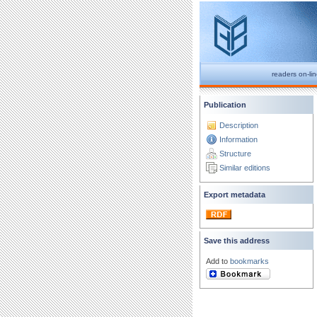
readers on-li
Publication
Description
Information
Structure
Similar editions
Export metadata
Save this address
Add to
bookmarks